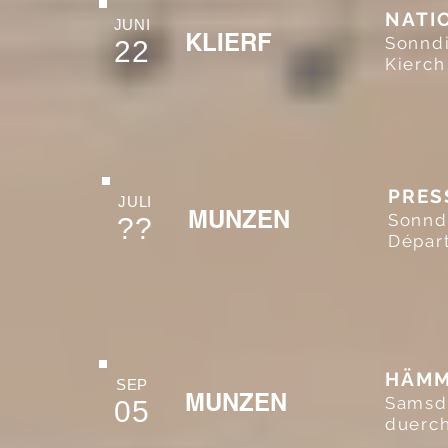
NATI
JUNI
KLIERF
Sonndi
22
Kierch
PRES
JULI
MUNZEN
Sonnd
??
Départ
HÄMM
SEP
MUNZEN
Samsdi
05
duerch