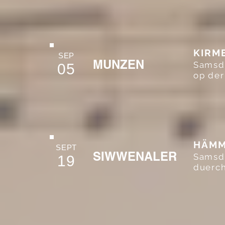
KIRM
SEP
MUNZEN
Samsdi
05
op der
HÄMM
SEPT
SIWWENALER
Samsdi
19
duerch