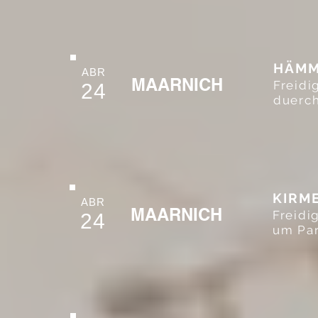
HÄMM
ABR
MAARNICH
Freidi
24
duerch
KIRM
ABR
MAARNICH
Freidi
24
um Par