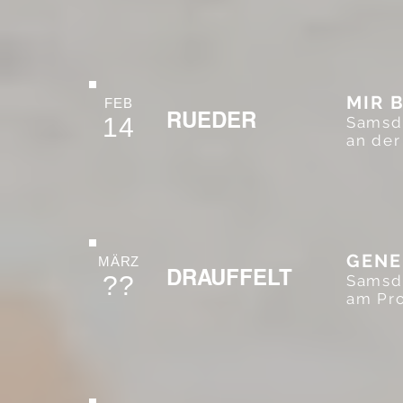
MIR 
FEB
RUEDER
14
Samsd
an der
GENE
MÄRZ
DRAUFFELT
??
Samsdi
am Pro