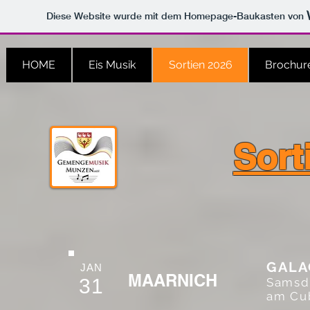
Diese Website wurde mit dem Homepage-Baukasten von
HOME
Eis Musik
Sortien 2026
Brochur
Sort
GALA
JAN
MAARNICH
31
Samsdi
am Cub