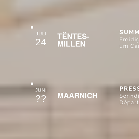
SUMM
JULI
TËNTES-
Freidi
24
MILLEN
um Cam
PRES
JUNI
MAARNICH
Sonndi
??
Départ