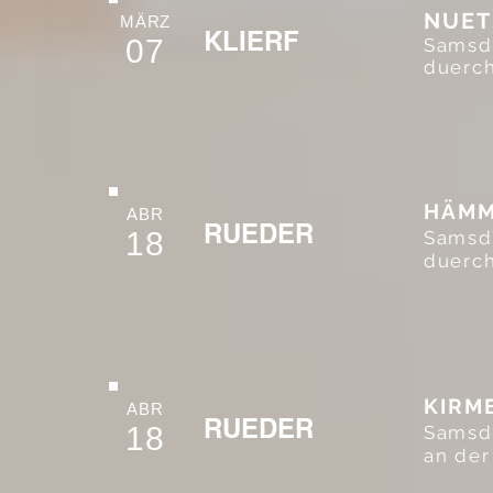
NUET
MÄRZ
KLIERF
07
Samsdi
duerch
HÄMM
ABR
RUEDER
18
Samsdi
duerch
KIRM
ABR
RUEDER
18
Samsd
an der